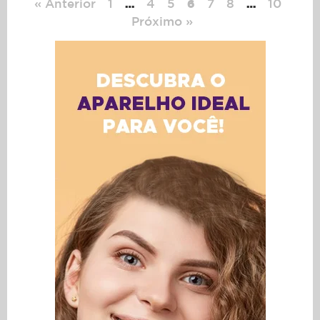
« Anterior
1
4
5
7
8
10
…
6
…
Próximo »