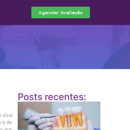
Agendar Avaliação
Posts recentes:
 nível
s e de
ão era