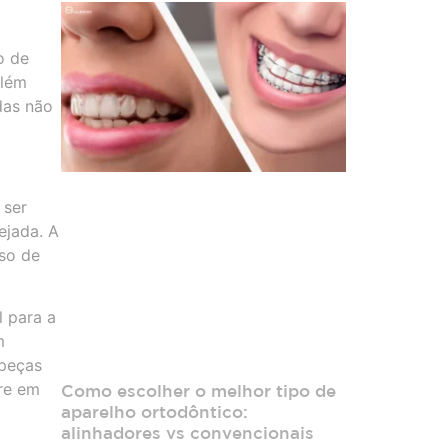
o de
Além
das não
 ser
ejada. A
so de
l para a
m
 peças
re em
Como escolher o melhor tipo de
aparelho ortodôntico:
alinhadores vs convencionais