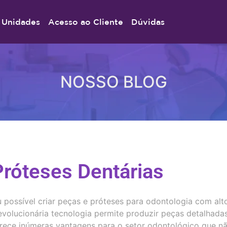
Unidades
Acesso ao Cliente
Dúvidas
NOSSO BLOG
róteses Dentárias
possível criar peças e próteses para odontologia com alto
evolucionária tecnologia permite produzir peças detalhada
ferece inúmeras vantagens para o setor odontológico que n