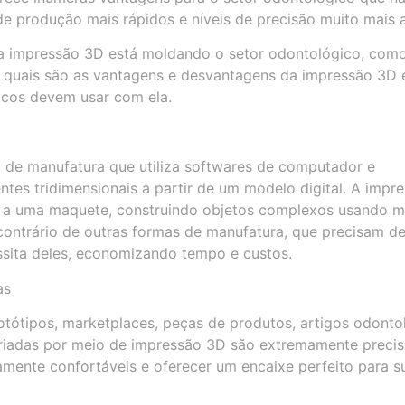
de produção mais rápidos e níveis de precisão muito mais a
 a impressão 3D está moldando o setor odontológico, como
s, quais são as vantagens e desvantagens da impressão 3D 
icos devem usar com ela.
 de manufatura que utiliza softwares de computador e
tes tridimensionais a partir de um modelo digital. A impr
a uma maquete, construindo objetos complexos usando ma
 contrário de outras formas de manufatura, que precisam d
ssita deles, economizando tempo e custos.
as
otótipos, marketplaces, peças de produtos, artigos odonto
 criadas por meio de impressão 3D são extremamente precis
amente confortáveis e oferecer um encaixe perfeito para su