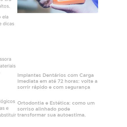
ltos.
 ela
e dicas
essora
teriais
e
Implantes Dentários com Carga
Imediata em até 72 horas: volte a
sorrir rápido e com segurança
lógicos
Ortodontia e Estética: como um
as e
sorriso alinhado pode
bstituir
transformar sua autoestima.