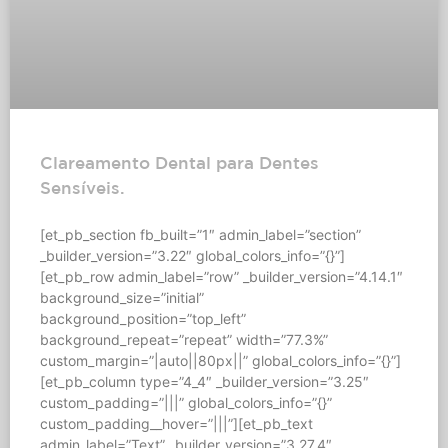
Clareamento Dental para Dentes
Sensíveis.
[et_pb_section fb_built=”1″ admin_label=”section”
_builder_version=”3.22″ global_colors_info=”{}”]
[et_pb_row admin_label=”row” _builder_version=”4.14.1″
background_size=”initial”
background_position=”top_left”
background_repeat=”repeat” width=”77.3%”
custom_margin=”|auto||80px||” global_colors_info=”{}”]
[et_pb_column type=”4_4″ _builder_version=”3.25″
custom_padding=”|||” global_colors_info=”{}”
custom_padding__hover=”|||”][et_pb_text
admin_label=”Text” _builder_version=”3.27.4″