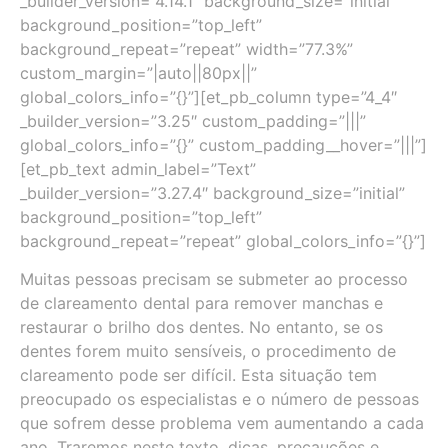
_builder_version=”4.14.1″ background_size=”initial”
background_position=”top_left”
background_repeat=”repeat” width=”77.3%”
custom_margin=”|auto||80px||”
global_colors_info=”{}”][et_pb_column type=”4_4″
_builder_version=”3.25″ custom_padding=”|||”
global_colors_info=”{}” custom_padding__hover=”|||”]
[et_pb_text admin_label=”Text”
_builder_version=”3.27.4″ background_size=”initial”
background_position=”top_left”
background_repeat=”repeat” global_colors_info=”{}”]
Muitas pessoas precisam se submeter ao processo
de clareamento dental para remover manchas e
restaurar o brilho dos dentes. No entanto, se os
dentes forem muito sensíveis, o procedimento de
clareamento pode ser difícil. Esta situação tem
preocupado os especialistas e o número de pessoas
que sofrem desse problema vem aumentando a cada
ano. Traremos neste texto, dicas, precauções e