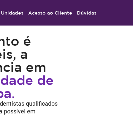
Unidades
Acesso ao Cliente
Dúvidas
nto é
is, a
ncia em
idade de
ba.
dentistas qualificados
ia possível em