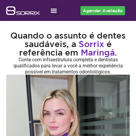
Agendar Avaliação
Acesso ao Cliente
Quando o assunto é dentes
saudáveis, a
Sorrix
é
referência em
Maringá
.
Conte com infraestrutura completa e dentistas
qualificados para levar a você a melhor experiência
possível em tratamentos odontológicos.
Quero Agendar Avaliação