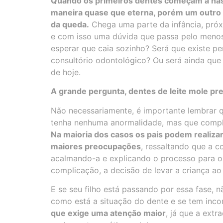
Quando os primeiros dentes começam a nas
maneira quase que eterna, porém um outro 
da queda.
Chega uma parte da infância, próx
e com isso uma dúvida que passa pelo menos
esperar que caia sozinho? Será que existe p
consultório odontológico? Ou será ainda que
de hoje.
A grande pergunta, dentes de leite mole pr
Não necessariamente, é importante lembrar q
tenha nenhuma anormalidade, mas que compl
Na maioria dos casos os pais podem realiza
maiores preocupações
, ressaltando que a 
acalmando-a e explicando o processo para o
complicação, a decisão de levar a criança ao 
E se seu filho está passando por essa fase,
como está a situação do dente e se tem inc
que exige uma atenção maior
, já que a ext