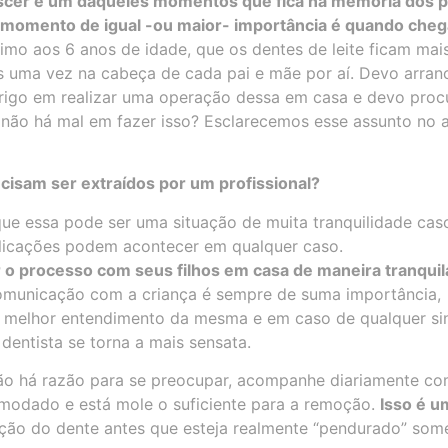
cer é um daqueles momentos que fica na memória dos p
momento de igual -ou maior- importância é quando cheg
imo aos 6 anos de idade, que os dentes de leite ficam mai
 uma vez na cabeça de cada pai e mãe por aí. Devo arran
erigo em realizar uma operação dessa em casa e devo proc
 não há mal em fazer isso? Esclarecemos esse assunto no a
ecisam ser extraídos por um profissional?
ue essa pode ser uma situação de muita tranquilidade cas
icações podem acontecer em qualquer caso.
r o processo com seus filhos em casa de maneira tranqui
comunicação com a criança é sempre de suma importância,
 melhor entendimento da mesma e em caso de qualquer si
dentista se torna a mais sensata.
 não há razão para se preocupar, acompanhe diariamente co
omodado e está mole o suficiente para a remoção.
Isso é u
ração do dente antes que esteja realmente “pendurado” som