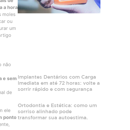
ais de
a a hora
s moles
car ou
urar um
rtigo
o não
Implantes Dentários com Carga
la e sem
Imediata em até 72 horas: volte a
sorrir rápido e com segurança
nal de
Ortodontia e Estética: como um
m ele
sorriso alinhado pode
m ponto
transformar sua autoestima.
ente,