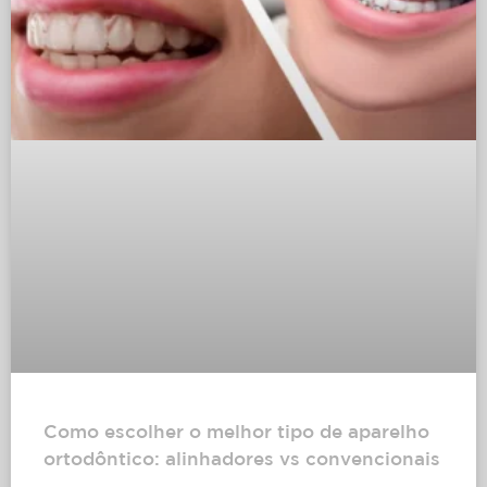
Como escolher o melhor tipo de aparelho
ortodôntico: alinhadores vs convencionais