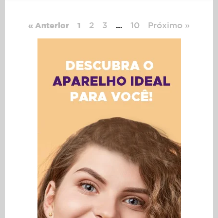
2
3
10
Próximo »
« Anterior
1
…