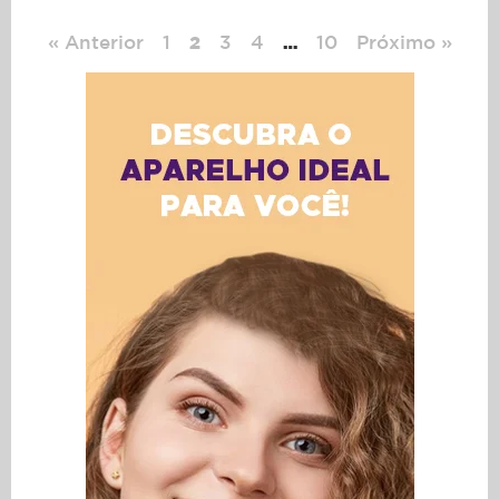
« Anterior
1
3
4
10
Próximo »
2
…