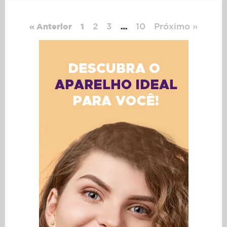
2
3
10
Próximo »
« Anterior
1
…