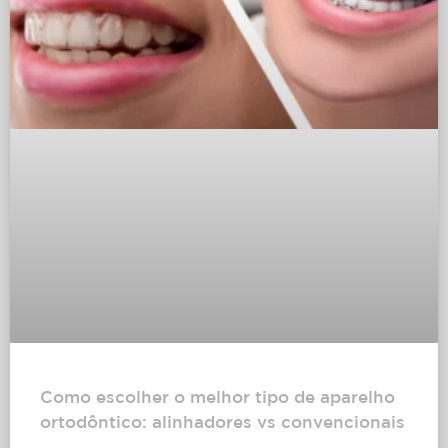
Como escolher o melhor tipo de aparelho
ortodôntico: alinhadores vs convencionais