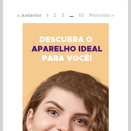
2
3
10
Próximo »
« Anterior
1
…