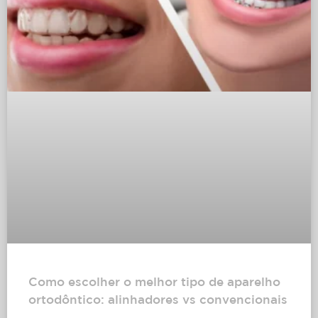
Como escolher o melhor tipo de aparelho
ortodôntico: alinhadores vs convencionais