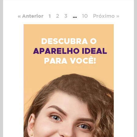
2
3
10
Próximo »
« Anterior
1
…