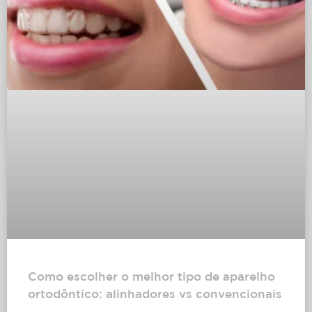
Como escolher o melhor tipo de aparelho
ortodôntico: alinhadores vs convencionais