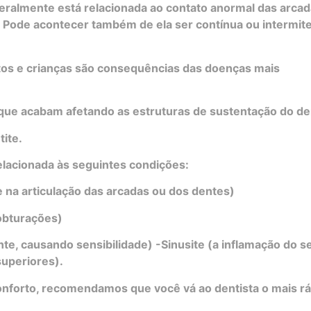
 geralmente está relacionada ao contato anormal das arca
). Pode acontecer também de ela ser contínua ou intermit
os e crianças são consequências das doenças mais
, que acabam afetando as estruturas de sustentação do de
tite.
elacionada às seguintes condições:
 na articulação das arcadas ou dos dentes)
obturações)
nte, causando sensibilidade) -Sinusite (a inflamação do s
superiores).
onforto, recomendamos que você vá ao dentista o mais r