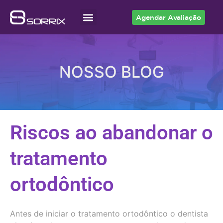
Agendar Avaliação
Acesso ao Cliente
NOSSO BLOG
Riscos ao abandonar o
tratamento
ortodôntico
Antes de iniciar o tratamento ortodôntico o dentista