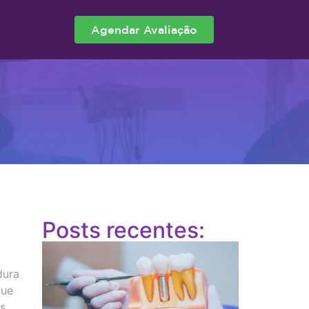
Agendar Avaliação
Posts recentes:
dura
que
os