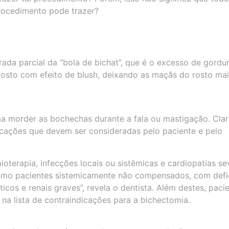
procedimento pode trazer?
rada parcial da “bola de bichat”, que é o excesso de gordu
rosto com efeito de blush, deixando as maçãs do rosto ma
a morder as bochechas durante a fala ou mastigação. Clar
cações que devem ser consideradas pelo paciente e pelo
ioterapia, infecções locais ou sistêmicas e cardiopatias se
omo pacientes sistemicamente não compensados, com defi
cos e renais graves”, revela o dentista. Além destes, paci
a lista de contraindicações para a bichectomia.