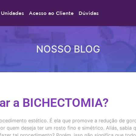
Unidades
Acesso ao Cliente
Dúvidas
NOSSO BLOG
zar a BICHECTOMIA?
ocedimento estético. É ela que promove a redução de gor
r quem deseja ter um rosto fino e simétrico. Aliás, sabia 
 fazer tal procedimento? Porém, isso não significa que tod