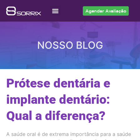
Agendar Avaliação
Acesso ao Cliente
NOSSO BLOG
Prótese dentária e
implante dentário:
Qual a diferença?
A saúde oral é de extrema importância para a saúde