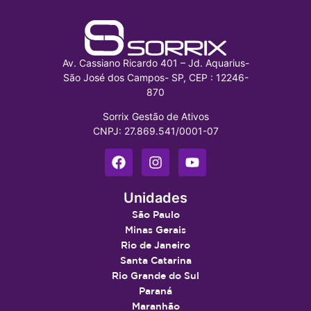
Av. Cassiano Ricardo 401 – Jd. Aquarius-
São José dos Campos- SP, CEP : 12246-
870
Sorrix Gestão de Ativos
CNPJ: 27.869.541/0001-07
Unidades
São Paulo
Minas Gerais
Rio de Janeiro
Santa Catarina
Rio Grande do Sul
Paraná
Maranhão