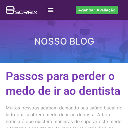
Agendar Avaliação
Acesso ao Cliente
NOSSO BLOG
Passos para perder o
medo de ir ao dentista
Muitas pessoas acabam deixando sua saúde bucal de
lado por sentirem medo de ir ao dentista. A boa
notícia é que existem maneiras de superar este medo