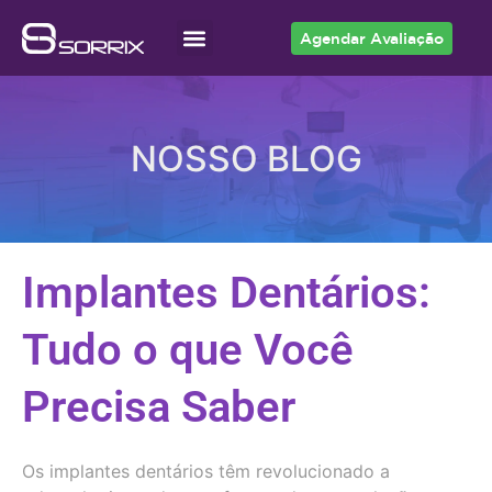
Agendar Avaliação
Acesso ao Cliente
NOSSO BLOG
Implantes Dentários:
Tudo o que Você
Precisa Saber
Os implantes dentários têm revolucionado a