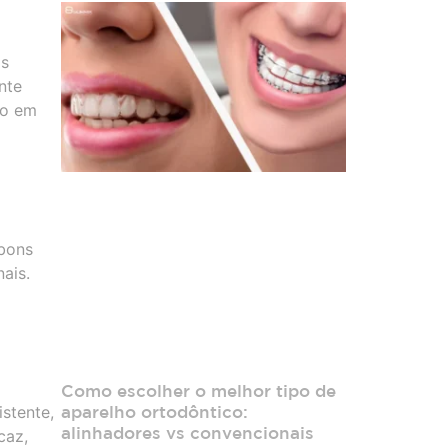
is
nte
to em
 bons
ais.
Como escolher o melhor tipo de
aparelho ortodôntico:
stente,
alinhadores vs convencionais
caz,