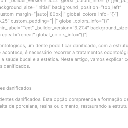
ion” _builder_version=”3.22″ global_colors_info=”{}”][et_p
background_size=”initial” background_position=”top_left”
stom_margin=”|auto||80px||” global_colors_info=”{}”]
.25″ custom_padding=”|||” global_colors_info=”{}”
n_label=”Text” _builder_version=”3.27.4″ background_size=”
epeat=”repeat” global_colors_info=”{}”]
tológicos, um dente pode ficar danificado, com a estrutu
 acontece, é necessário recorrer a tratamentos odontológ
o a saúde bucal e a estética. Neste artigo, vamos explicar 
s danificados.
es danificados
 dentes danificados. Esta opção compreende a formação d
ita de porcelana, resina ou cimento, restaurando a estrutu