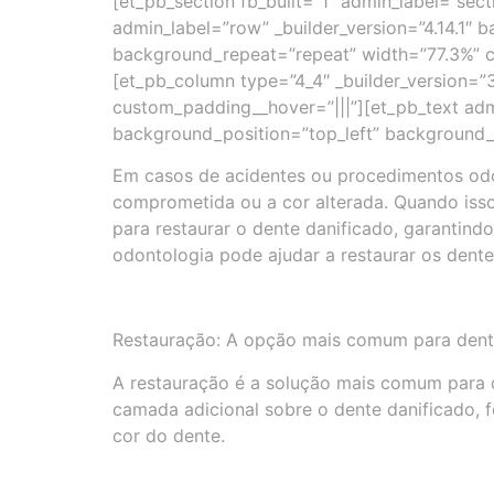
[et_pb_section fb_built=”1″ admin_label=”sect
admin_label=”row” _builder_version=”4.14.1″ 
background_repeat=”repeat” width=”77.3%” cu
[et_pb_column type=”4_4″ _builder_version=”3
custom_padding__hover=”|||”][et_pb_text admi
background_position=”top_left” background_r
Em casos de acidentes ou procedimentos odon
comprometida ou a cor alterada. Quando isso
para restaurar o dente danificado, garantind
odontologia pode ajudar a restaurar os dente
Restauração: A opção mais comum para dent
A restauração é a solução mais comum para
camada adicional sobre o dente danificado, fe
cor do dente.