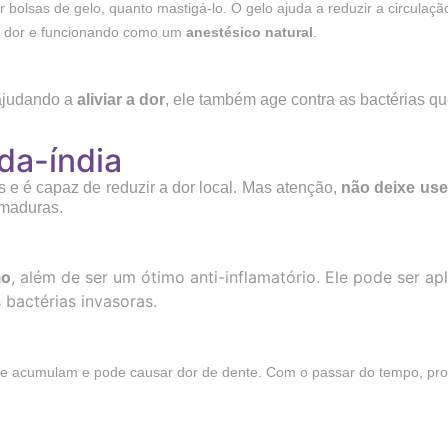
r bolsas de gelo, quanto mastigá-lo. O gelo ajuda a reduzir a circulaçã
de dor e funcionando como um
anestésico natural
.
 ajudando a
aliviar a dor
, ele também age contra as bactérias 
da-índia
s e é capaz de reduzir a dor local. Mas atenção,
não deixe use
imaduras.
ão
, além de ser um ótimo anti-inflamatório. Ele pode ser ap
 bactérias invasoras.
se acumulam e pode causar dor de dente. Com o passar do tempo, pr