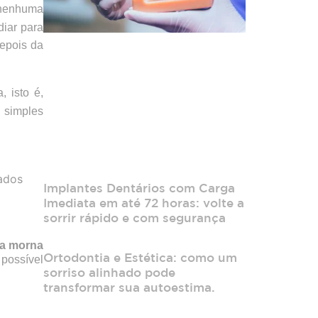
 nenhuma
diar para
epois da
 isto é,
 simples
ados
Implantes Dentários com Carga
Imediata em até 72 horas: volte a
sorrir rápido e com segurança
ua morna
Ortodontia e Estética: como um
 possível
sorriso alinhado pode
transformar sua autoestima.