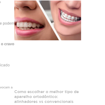
o
que podem
 o cravo
licado
ovocam a
Como escolher o melhor tipo de
aparelho ortodôntico:
alinhadores vs convencionais