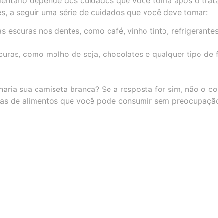
dentário depende dos cuidados que você toma após o trat
es, a seguir uma série de cuidados que você deve tomar:
 escuras nos dentes, como café, vinho tinto, refrigerantes
uras, como molho de soja, chocolates e qualquer tipo de f
aria sua camiseta branca? Se a resposta for sim, não o c
icas de alimentos que você pode consumir sem preocupaçã