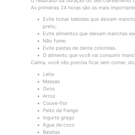
O resultado da duração do seu clareamento 
As primeiras 24 horas são as mais important
Evite tomar bebidas que deixam manchas
preto;
Evite alimentos que deixam manchas esc
Não fume;
Evite pastas de dente coloridas.
O alimento que você vai consumir manch
Calma, você não precisa ficar sem comer, d
Leite
Massas
Ovos
Arroz
Couve-flor
Peito de frango
Iogurte grego
Água de coco
Batatas