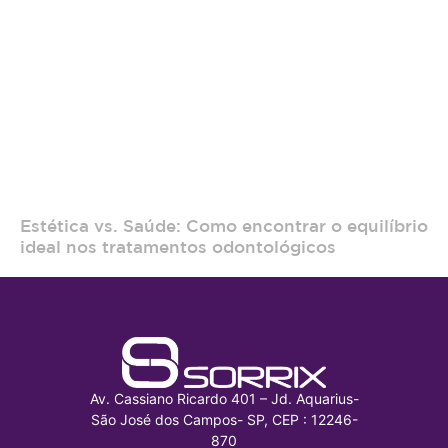
Estética vs. Saúde: Como encontrar o equilíbrio
ideal nos tratamentos odontológicos
Av. Cassiano Ricardo 401 – Jd. Aquarius-
São José dos Campos- SP, CEP : 12246-
870