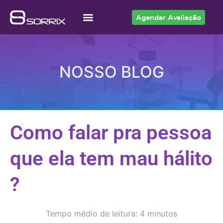
Agendar Avaliação
Acesso ao Cliente
NOSSO BLOG
Como falar pra pessoa
que ela tem mau hálito
?
Tempo médio de leitura: 4 minutos