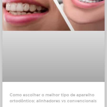
Como escolher o melhor tipo de aparelho
ortodôntico: alinhadores vs convencionais