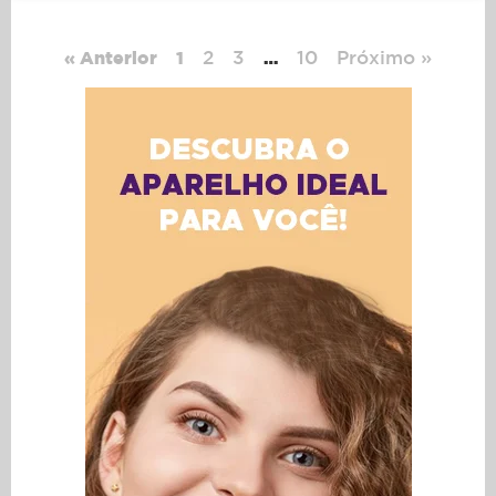
2
3
10
Próximo »
« Anterior
1
…